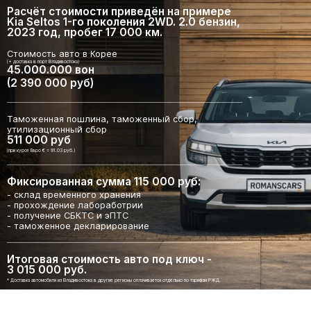
Расчёт стоимости приведён на примере
Kia Seltos 1-го поколения 2WD. 2.0 бензин,
2023 год, пробег 17 000 км.
Стоимость авто в Корее
(+ доставка в порт Владивостока)
45.000.000 вон
(2 390 000 руб)
Таможенная пошлина, таможенный сбор,
утилизационный сбор
511 000 руб
(при курсе Евро € = 91.03 руб.)
Фиксированная сумма 115 000 руб:
- склад временного хранения
- прохождение лабоработрии
- получение СБКТС и эПТС
- таможенное декларирование
Итоговая стоимость авто под ключ -
3 015 000 руб.
* Доставка автомобиля из Владивостока в другие регионы оплачивается отдельно по тарифам РЖД.