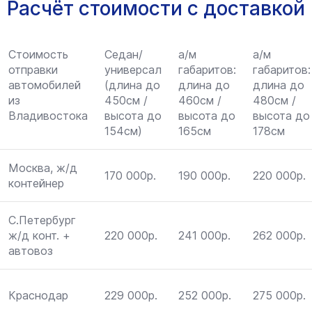
Расчёт стоимости с доставкой
Стоимость
Седан/
а/м
а/м
отправки
универсал
габаритов:
габаритов:
автомобилей
(длина до
длина до
длина до
из
450см /
460см /
480см /
Владивостока
высота до
высота до
высота до
154см)
165см
178см
Москва, ж/д
170 000р.
190 000р.
220 000р.
контейнер
С.Петербург
ж/д конт. +
220 000р.
241 000р.
262 000р.
автовоз
Краснодар
229 000р.
252 000р.
275 000р.