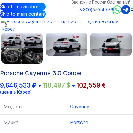
Звонок по России бесплатный
Skip to navigation
Авто из Кореи
/
Каталог
/
Porsche
/
Cayenne
8(800)550-49-36
Skip to main content
Porsche Cayenne 3.0 Coupe
9,646,533
₽
•
118,497
$
•
102,559
€
(цена в Корее)
Модель
Cayenne
Марка
Porsche