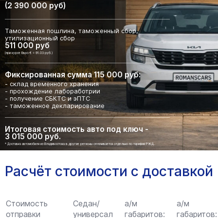
(2 390 000 руб)
Таможенная пошлина, таможенный сбор,
утилизационный сбор
511 000 руб
(при курсе Евро € = 91.03 руб.)
Фиксированная сумма 115 000 руб:
- склад временного хранения
- прохождение лабоработрии
- получение СБКТС и эПТС
- таможенное декларирование
Итоговая стоимость авто под ключ -
3 015 000 руб.
* Доставка автомобиля из Владивостока в другие регионы оплачивается отдельно по тарифам РЖД.
Расчёт стоимости с доставкой
Стоимость
Седан/
а/м
а/м
отправки
универсал
габаритов:
габаритов: