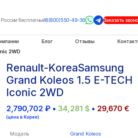
 России бесплатный
8(800)550-49-36
Заказать звон
омпании
Блог
Отзывы
Контак
onic 2WD
Renault-KoreaSamsung
Grand Koleos 1.5 E-TECH
Iconic 2WD
2,790,702
₽
•
34,281
$
•
29,670
€
(цена в Корее)
Модель
Grand Koleos