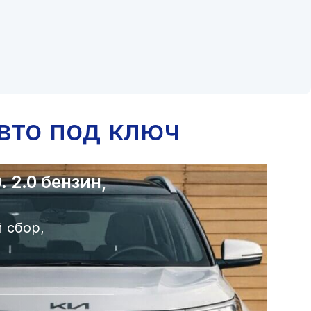
вто под ключ
 2.0 бензин,
 сбор,