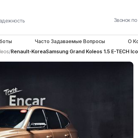
Звонок по
 надежность
аботы
Часто Задаваемые Вопросы
О К
leos
/
Renault-KoreaSamsung Grand Koleos 1.5 E-TECH Ic