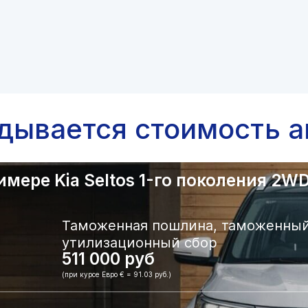
адывается стоимость а
ере Kia Seltos 1-го поколения 2WD.
Таможенная пошлина, таможенный
утилизационный сбор
511 000 руб
(при курсе Евро € = 91.03 руб.)