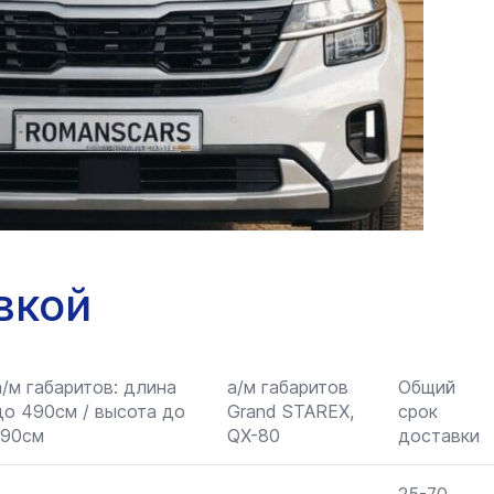
вкой
а/м габаритов: длина
а/м габаритов
Общий
до 490см / высота до
Grand STAREX,
срок
190см
QX-80
доставки