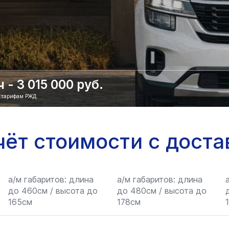
- 3 015 000 руб.
о тарифам РЖД.
чёт стоимости с доста
а/м габаритов: длина
а/м габаритов: длина
до 460см / высота до
до 480см / высота до
165см
178см