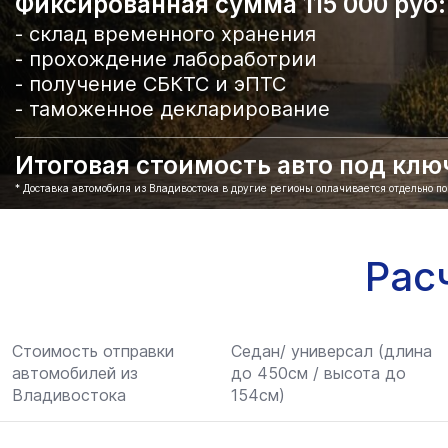
Фиксированная сумма 115 000 руб:
- склад временного хранения
- прохождение лабоработрии
- получение СБКТС и эПТС
- таможенное декларирование
Итоговая стоимость авто под ключ 
* Доставка автомобиля из Владивостока в другие регионы оплачивается отдельно п
Рас
Стоимость отправки
Седан/ универсал (длина
автомобилей из
до 450см / высота до
Владивостока
154см)