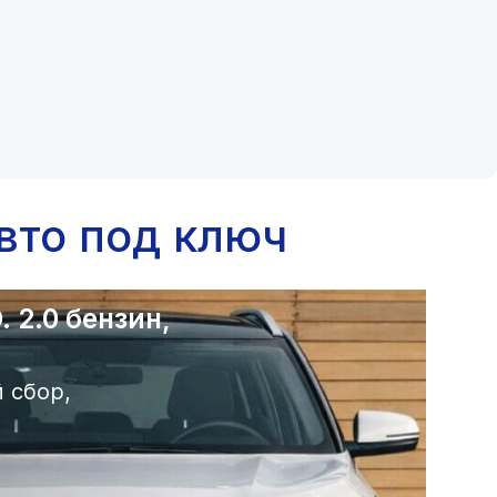
вто под ключ
 2.0 бензин,
 сбор,