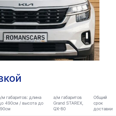
вкой
а/м габаритов: длина
а/м габаритов
Общий
до 490см / высота до
Grand STAREX,
срок
190см
QX-80
доставки