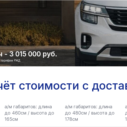
- 3 015 000 руб.
о тарифам РЖД.
чёт стоимости с доста
а/м габаритов: длина
а/м габаритов: длина
до 460см / высота до
до 480см / высота до
165см
178см