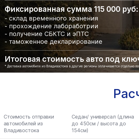
Фиксированная сумма 115 000 руб:
- склад временного хранения
- прохождение лабоработрии
- получение СБКТС и эПТС
- таможенное декларирование
Итоговая стоимость авто под ключ 
* Доставка автомобиля из Владивостока в другие регионы оплачивается отдельно п
Рас
Стоимость отправки
Седан/ универсал (длина
автомобилей из
до 450см / высота до
Владивостока
154см)