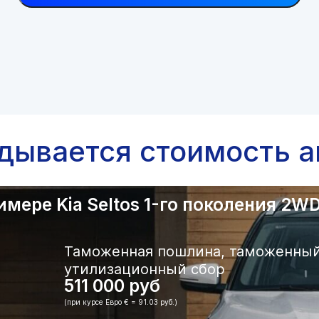
адывается стоимость а
ере Kia Seltos 1-го поколения 2WD.
Таможенная пошлина, таможенный
утилизационный сбор
511 000 руб
(при курсе Евро € = 91.03 руб.)