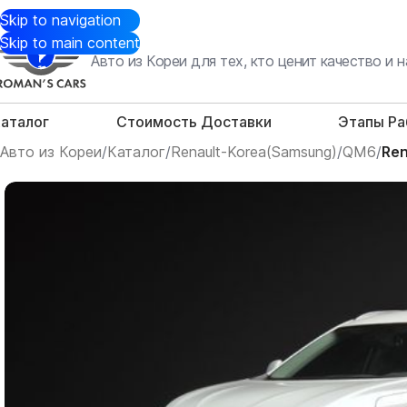
Skip to navigation
Skip to main content
Авто из Кореи для тех, кто ценит качество и
аталог
Стоимость Доставки
Этапы Р
Авто из Кореи
/
Каталог
/
Renault-Korea(Samsung)
/
QM6
/
Ren