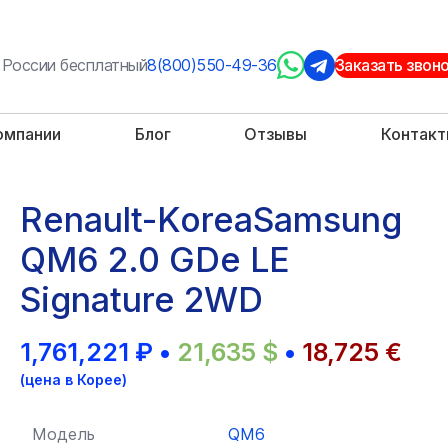
 России бесплатный
8(800)550-49-36
Заказать звон
омпании
Блог
Отзывы
Контак
Renault-KoreaSamsung
QM6 2.0 GDe LE
Signature 2WD
1,761,221
₽
•
21,635
$
•
18,725
€
(цена в Корее)
Модель
QM6