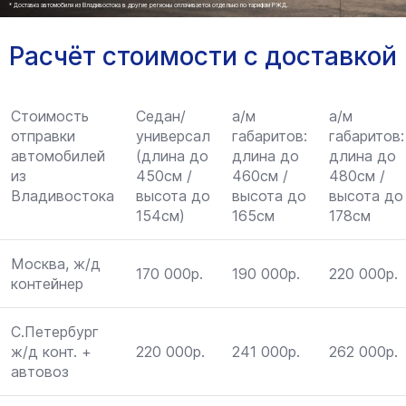
* Доставка автомобиля из Владивостока в другие регионы оплачивается отдельно по тарифам РЖД.
Расчёт стоимости с доставкой
Стоимость
Седан/
а/м
а/м
отправки
универсал
габаритов:
габаритов:
автомобилей
(длина до
длина до
длина до
из
450см /
460см /
480см /
Владивостока
высота до
высота до
высота до
154см)
165см
178см
Москва, ж/д
170 000р.
190 000р.
220 000р.
контейнер
С.Петербург
ж/д конт. +
220 000р.
241 000р.
262 000р.
автовоз