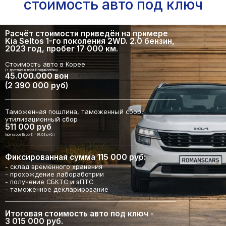
стоимость авто под ключ
Расчёт стоимости приведён на примере
Kia Seltos 1-го поколения 2WD. 2.0 бензин,
2023 год, пробег 17 000 км.
Стоимость авто в Корее
(+ доставка в порт Владивостока)
45.000.000 вон
(2 390 000 руб)
Таможенная пошлина, таможенный сбор,
утилизационный сбор
511 000 руб
(при курсе Евро € = 91.03 руб.)
Фиксированная сумма 115 000 руб:
- склад временного хранения
- прохождение лабоработрии
- получение СБКТС и эПТС
- таможенное декларирование
Итоговая стоимость авто под ключ -
3 015 000 руб.