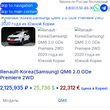
Звонок по России бесплатный
Skip to navigation
Авто из Кореи
/
Каталог
/
Renault-Korea(Samsung)
/
QM6
8(800)550-49-36
Skip to main content
Renault-Korea(Samsung) QM6 2.0 GDe
Premiere 2WD
2,125,935
₽
•
25,736
$
•
22,312
€
(цена в Корее)
Модель
QM6