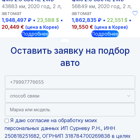
43883 км, 2020 год, 2 л,
56849 км, 2020 год, 2 л,
автомат
автомат
1,948,497
₽
•
23,588
$
•
1,862,835
₽
•
22,551
$
•
20,449
€
19,550
€
(цена в Корее)
(цена в Корее)
Подробнее
Подробнее
Оставить заявку на подбор
авто
Я даю согласие на обработку моих
персональных данных ИП Сурневу Р.Н., ИНН
250818251682, ОГРНИП 318784700269838 в целях