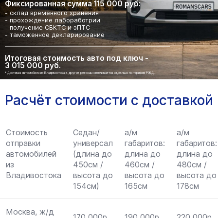
Фиксированная сумма 115 000 руб:
- склад временного хранения
- прохождение лабоработрии
- получение СБКТС и эПТС
- таможенное декларирование
Итоговая стоимость авто под ключ -
3 015 000 руб.
* Доставка автомобиля из Владивостока в другие регионы оплачивается отдельно по тарифам РЖД.
Расчёт стоимости с доставкой
Стоимость
Седан/
а/м
а/м
отправки
универсал
габаритов:
габаритов:
автомобилей
(длина до
длина до
длина до
из
450см /
460см /
480см /
Владивостока
высота до
высота до
высота до
154см)
165см
178см
Москва, ж/д
170 000р.
190 000р.
220 000р.