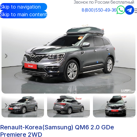
Звонок по России бесплатный
Skip to navigation
Авто из Кореи
/
Каталог
/
Renault-Korea(Samsung)
/
QM6
8(800)550-49-36
Skip to main content
Renault-Korea(Samsung) QM6 2.0 GDe
Premiere 2WD