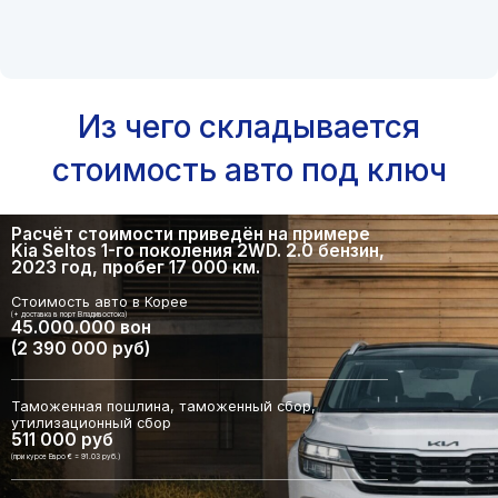
Из чего складывается
стоимость авто под ключ
Расчёт стоимости приведён на примере
Kia Seltos 1-го поколения 2WD. 2.0 бензин,
2023 год, пробег 17 000 км.
Стоимость авто в Корее
(+ доставка в порт Владивостока)
45.000.000 вон
(2 390 000 руб)
Таможенная пошлина, таможенный сбор,
утилизационный сбор
511 000 руб
(при курсе Евро € = 91.03 руб.)