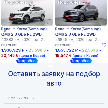
Renault-Korea(Samsung)
Renault-Korea(Samsung)
QM6 2.0 GDe RE 2WD
QM6 2.0 GDe RE 2WD
43883 км, 2020 год, 2 л,
56849 км, 2020 год, 2 л,
автомат
автомат
1,938,929
₽
•
23,598
$
•
1,853,722
₽
•
22,561
$
•
20,445
€
19,547
€
(цена в Корее)
(цена в Корее)
Подробнее
Подробнее
Оставить заявку на подбор
авто