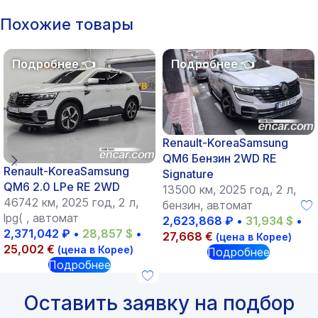
Похожие товары
Renault-KoreaSamsung
QM6 Бензин 2WD RE
Renault-KoreaSamsung
Signature
QM6 2.0 LPe RE 2WD
13500 км, 2025 год, 2 л,
46742 км, 2025 год, 2 л,
бензин, автомат
lpg( , автомат
2,623,868
₽
•
31,934
$
•
2,371,042
₽
•
28,857
$
•
27,668
€
(цена в Корее)
25,002
€
(цена в Корее)
Подробнее
Подробнее
Оставить заявку на подбор