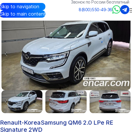
Звонок по России бесплатный
Skip to navigation
Авто из Кореи
/
Каталог
/
Renault-Korea(Samsung)
/
QM6
8(800)550-49-36
Skip to main content
Renault-KoreaSamsung QM6 2.0 LPe RE
Signature 2WD