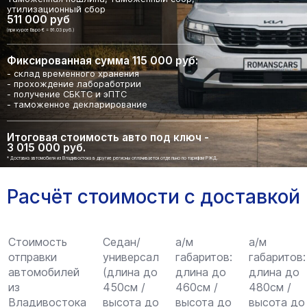
утилизационный сбор
511 000 руб
(при курсе Евро € = 91.03 руб.)
Фиксированная сумма 115 000 руб:
- склад временного хранения
- прохождение лабоработрии
- получение СБКТС и эПТС
- таможенное декларирование
Итоговая стоимость авто под ключ -
3 015 000 руб.
* Доставка автомобиля из Владивостока в другие регионы оплачивается отдельно по тарифам РЖД.
Расчёт стоимости с доставкой
Стоимость
Седан/
а/м
а/м
отправки
универсал
габаритов:
габаритов:
автомобилей
(длина до
длина до
длина до
из
450см /
460см /
480см /
Владивостока
высота до
высота до
высота до