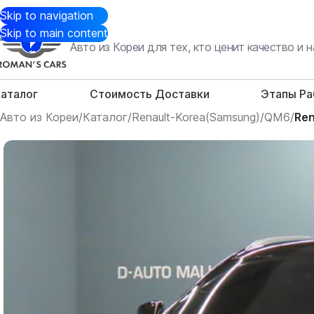
Skip to navigation
Skip to main content
Авто из Кореи для тех, кто ценит качество и
аталог
Стоимость Доставки
Этапы Р
Авто из Кореи
/
Каталог
/
Renault-Korea(Samsung)
/
QM6
/
Ren