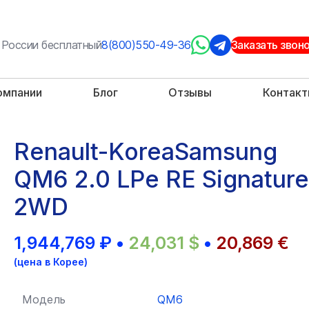
 России бесплатный
8(800)550-49-36
Заказать звон
омпании
Блог
Отзывы
Контак
Renault-KoreaSamsung
QM6 2.0 LPe RE Signature
2WD
1,944,769
₽
•
24,031
$
•
20,869
€
(цена в Корее)
Модель
QM6