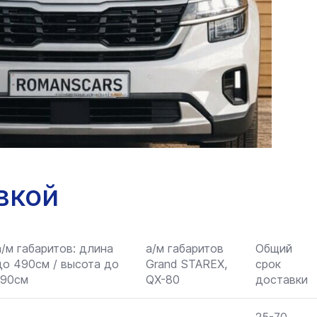
вкой
а/м габаритов: длина
а/м габаритов
Общий
до 490см / высота до
Grand STAREX,
срок
190см
QX-80
доставки