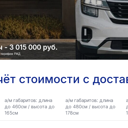
- 3 015 000 руб.
о тарифам РЖД.
чёт стоимости с доста
а/м габаритов: длина
а/м габаритов: длина
до 460см / высота до
до 480см / высота до
165см
178см