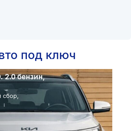
вто под ключ
 2.0 бензин,
 сбор,