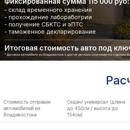
Фиксированная сумма 115 000 руб:
- склад временного хранения
- прохождение лабоработрии
- получение СБКТС и эПТС
- таможенное декларирование
Итоговая стоимость авто под ключ 
* Доставка автомобиля из Владивостока в другие регионы оплачивается отдельно п
Рас
Стоимость отправки
Седан/ универсал (длина
автомобилей из
до 450см / высота до
Владивостока
154см)