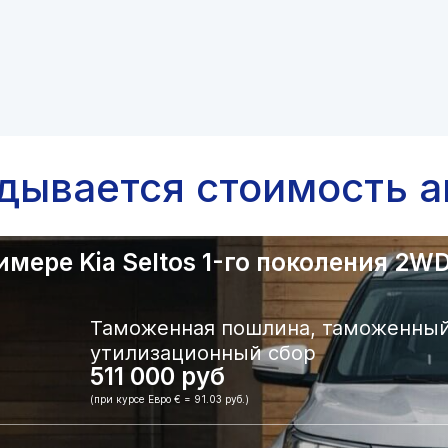
адывается стоимость а
ере Kia Seltos 1-го поколения 2WD.
Таможенная пошлина, таможенный
утилизационный сбор
511 000 руб
(при курсе Евро € = 91.03 руб.)