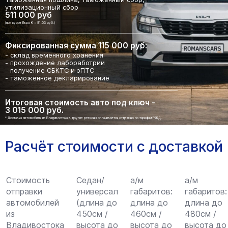
утилизационный сбор
511 000 руб
(при курсе Евро € = 91.03 руб.)
Фиксированная сумма 115 000 руб:
- склад временного хранения
- прохождение лабоработрии
- получение СБКТС и эПТС
- таможенное декларирование
Итоговая стоимость авто под ключ -
3 015 000 руб.
* Доставка автомобиля из Владивостока в другие регионы оплачивается отдельно по тарифам РЖД.
Расчёт стоимости с доставкой
Стоимость
Седан/
а/м
а/м
отправки
универсал
габаритов:
габаритов:
автомобилей
(длина до
длина до
длина до
из
450см /
460см /
480см /
Владивостока
высота до
высота до
высота до