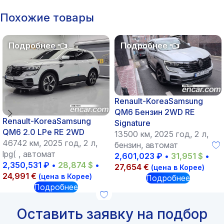
Похожие товары
Renault-KoreaSamsung
QM6 Бензин 2WD RE
Renault-KoreaSamsung
Signature
QM6 2.0 LPe RE 2WD
13500 км, 2025 год, 2 л,
46742 км, 2025 год, 2 л,
бензин, автомат
lpg( , автомат
2,601,023
₽
•
31,951
$
•
2,350,531
₽
•
28,874
$
•
27,654
€
(цена в Корее)
24,991
€
(цена в Корее)
Подробнее
Подробнее
Оставить заявку на подбор