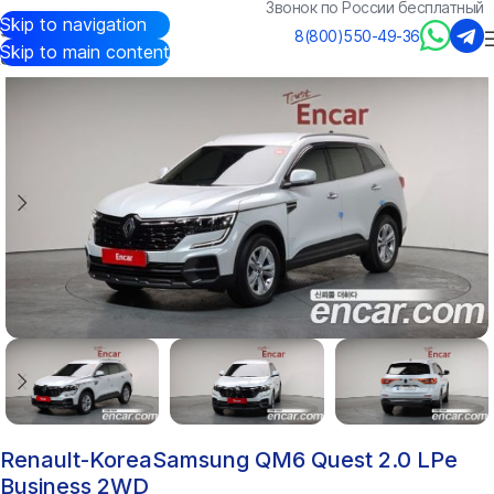
Звонок по России бесплатный
Skip to navigation
Авто из Кореи
/
Каталог
/
Renault-Korea(Samsung)
/
QM6
8(800)550-49-36
Skip to main content
Renault-KoreaSamsung QM6 Quest 2.0 LPe
Business 2WD