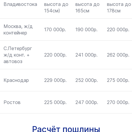
Владивостока
высота до
высота до
высота до
154см)
165см
178см
Москва, ж/д
170 000р.
190 000р.
220 000р.
контейнер
С.Петербург
ж/д конт. +
220 000р.
241 000р.
262 000р.
автовоз
Краснодар
229 000р.
252 000р.
275 000р.
Ростов
225 000р.
247 000р.
270 000р.
Расчёт пошлины