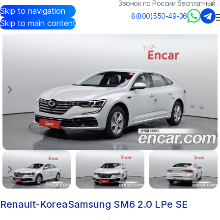
Звонок по России бесплатный
Skip to navigation
Авто из Кореи
/
Каталог
/
Renault-Korea(Samsung)
/
SM6
8(800)550-49-36
Skip to main content
Renault-KoreaSamsung SM6 2.0 LPe SE