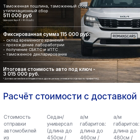
Таможенная пошлина, таможенный сбор,
утилизационный сбор
511 000 руб
(при курсе Евро € = 91.03 руб.)
Фиксированная сумма 115 000 руб:
- склад временного хранения
- прохождение лабоработрии
- получение СБКТС и эПТС
- таможенное декларирование
Итоговая стоимость авто под ключ -
3 015 000 руб.
* Доставка автомобиля из Владивостока в другие регионы оплачивается отдельно по тарифам РЖД.
Расчёт стоимости с доставкой
Стоимость
Седан/
а/м
а/м
отправки
универсал
габаритов:
габаритов:
автомобилей
(длина до
длина до
длина до
из
450см /
460см /
480см /