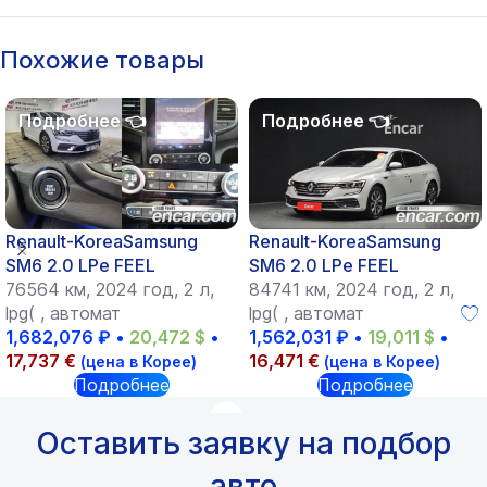
Похожие товары
Renault-KoreaSamsung
Renault-KoreaSamsung
SM6 2.0 LPe FEEL
SM6 2.0 LPe FEEL
76564 км, 2024 год, 2 л,
84741 км, 2024 год, 2 л,
lpg( , автомат
lpg( , автомат
1,682,076
₽
•
20,472
$
•
1,562,031
₽
•
19,011
$
•
17,737
€
16,471
€
(цена в Корее)
(цена в Корее)
Подробнее
Подробнее
Оставить заявку на подбор
авто