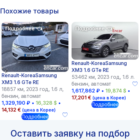
Похожие товары
Renault-KoreaSamsung
XM3 1.6 GTe RE
Renault-KoreaSamsung
53462 км, 2023 год, 1.6 л,
XM3 1.6 GTe RE
бензин, автомат
18857 км, 2023 год, 1.6 л,
1,617,862
₽
•
19,874
$
•
бензин, автомат
17,201
€
(цена в Корее)
1,329,190
₽
•
16,328
$
•
Подробнее
14,132
€
(цена в Корее)
Подробнее
Оставить заявку на подбор