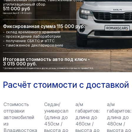
утилизационный сбор
511 000 руб
(при курсе Евро € = 91.03 руб.)
Фиксированная сумма 115 000 руб:
- склад временного хранения
- прохождение лабоработрии
- получение СБКТС и эПТС
- таможенное декларирование
Итоговая стоимость авто под ключ -
3 015 000 руб.
* Доставка автомобиля из Владивостока в другие регионы оплачивается отдельно по тарифам РЖД.
Расчёт стоимости с доставкой
Стоимость
Седан/
а/м
а/м
отправки
универсал
габаритов:
габаритов:
автомобилей
(длина до
длина до
длина до
из
450см /
460см /
480см /
Владивостока
высота до
высота до
высота до