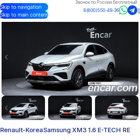
Звонок по России бесплатный
Skip to navigation
Авто из Кореи
/
Каталог
/
Renault-Korea(Samsung)
/
XM3
8(800)550-49-36
Skip to main content
Renault-KoreaSamsung XM3 1.6 E-TECH RE