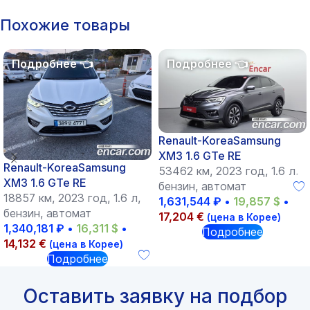
Похожие товары
Renault-KoreaSamsung
XM3 1.6 GTe RE
Renault-KoreaSamsung
53462 км, 2023 год, 1.6 л,
XM3 1.6 GTe RE
бензин, автомат
18857 км, 2023 год, 1.6 л,
1,631,544
₽
•
19,857
$
•
бензин, автомат
17,204
€
(цена в Корее)
1,340,181
₽
•
16,311
$
•
Подробнее
14,132
€
(цена в Корее)
Подробнее
Оставить заявку на подбор