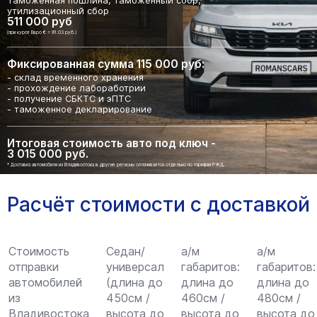
Таможенная пошлина, таможенный сбор,
утилизационный сбор
511 000 руб
(при курсе Евро € = 91.03 руб.)
Фиксированная сумма 115 000 руб:
- склад временного хранения
- прохождение лабоработрии
- получение СБКТС и эПТС
- таможенное декларирование
Итоговая стоимость авто под ключ -
3 015 000 руб.
* Доставка автомобиля из Владивостока в другие регионы оплачивается отдельно по тарифам РЖД.
Расчёт стоимости с доставкой
Стоимость
Седан/
а/м
а/м
отправки
универсал
габаритов:
габаритов:
автомобилей
(длина до
длина до
длина до
из
450см /
460см /
480см /
Владивостока
высота до
высота до
высота до