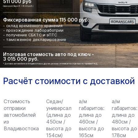
511 000 руб
(при курсе Евро € = 91.03 руб.)
Фиксированная сумма 115 000 руб:
- склад временного хранения
- прохождение лабоработрии
- получение СБКТС и эПТС
- таможенное декларирование
Итоговая стоимость авто под ключ -
3 015 000 руб.
* Доставка автомобиля из Владивостока в другие регионы оплачивается отдельно по тарифам РЖД.
Расчёт стоимости с доставкой
Стоимость
Седан/
а/м
а/м
отправки
универсал
габаритов:
габаритов:
автомобилей
(длина до
длина до
длина до
из
450см /
460см /
480см /
Владивостока
высота до
высота до
высота до
154см)
165см
178см