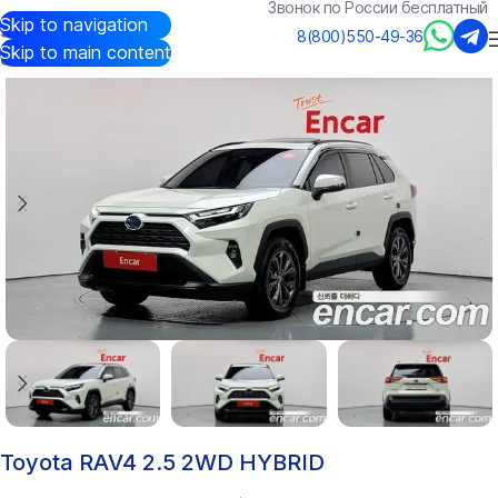
Звонок по России бесплатный
Skip to navigation
Авто из Кореи
/
Каталог
/
Toyota
/
RAV4
8(800)550-49-36
Skip to main content
Toyota RAV4 2.5 2WD HYBRID