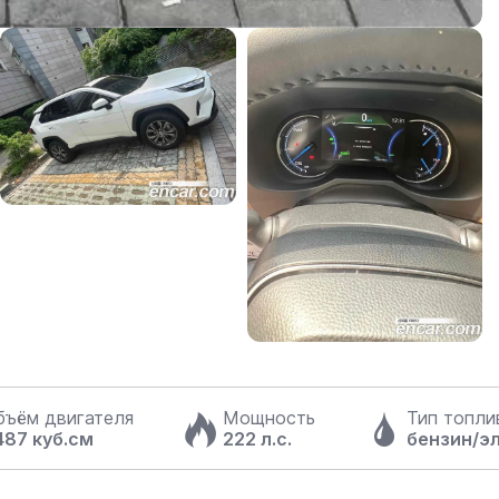
бъём двигателя
Мощность
Тип топли
487 куб.см
222 л.с.
бензин/э