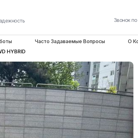
Звонок по
 надежность
аботы
Часто Задаваемые Вопросы
О К
4WD HYBRID