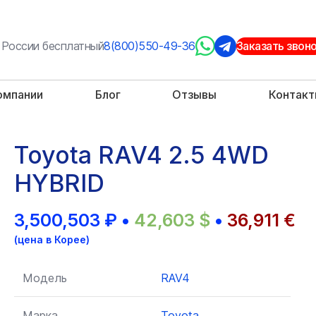
 России бесплатный
8(800)550-49-36
Заказать звон
омпании
Блог
Отзывы
Контак
Toyota RAV4 2.5 4WD
HYBRID
3,500,503
₽
•
42,603
$
•
36,911
€
(цена в Корее)
Модель
RAV4
Марка
Toyota