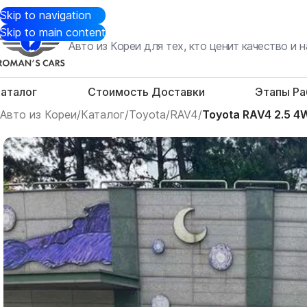
Skip to navigation
Skip to main content
Авто из Кореи для тех, кто ценит качество и
аталог
Стоимость Доставки
Этапы Р
Авто из Кореи
/
Каталог
/
Toyota
/
RAV4
/
Toyota RAV4 2.5 